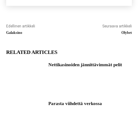
Edellinen artikkeli
Seuraava artikkeli
Galaksino
Olybet
RELATED ARTICLES
Nettikasinoiden jännittävimmät pelit
Parasta viihdettä verkossa