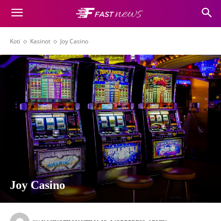
Koti
Kasinot
Joy Casino
Joy Casino