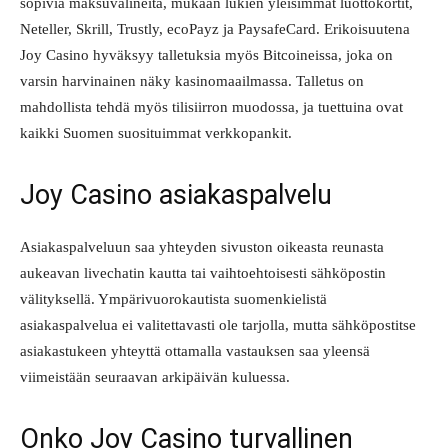
sopivia maksuvälineitä, mukaan lukien yleisimmät luottokortit,
Neteller, Skrill, Trustly, ecoPayz ja PaysafeCard. Erikoisuutena
Joy Casino hyväksyy talletuksia myös Bitcoineissa, joka on
varsin harvinainen näky kasinomaailmassa. Talletus on
mahdollista tehdä myös tilisiirron muodossa, ja tuettuina ovat
kaikki Suomen suosituimmat verkkopankit.
Joy Casino asiakaspalvelu
Asiakaspalveluun saa yhteyden sivuston oikeasta reunasta
aukeavan livechatin kautta tai vaihtoehtoisesti sähköpostin
välityksellä. Ympärivuorokautista suomenkielistä
asiakaspalvelua ei valitettavasti ole tarjolla, mutta sähköpostitse
asiakastukeen yhteyttä ottamalla vastauksen saa yleensä
viimeistään seuraavan arkipäivän kuluessa.
Onko Joy Casino turvallinen