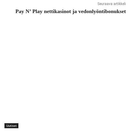
Seuraava artikkeli
Pay N’ Play nettikasinot ja vedonlyöntibonukset
Uutiset