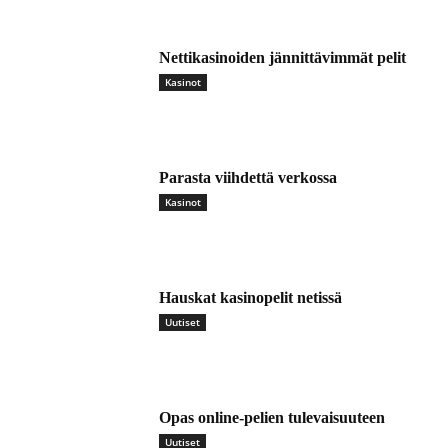
Nettikasinoiden jännittävimmät pelit
Kasinot
Parasta viihdettä verkossa
Kasinot
Hauskat kasinopelit netissä
Uutiset
Opas online-pelien tulevaisuuteen
Uutiset