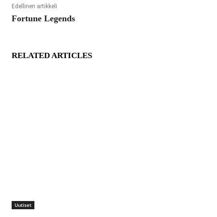
Edellinen artikkeli
Fortune Legends
RELATED ARTICLES
Uutiset