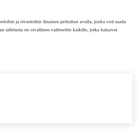
n peleihin ja sivustoihin ilmaisen pelirahan avulla, jonka voit saada
man talletusta on oivallinen vaihtoehto kaikille, jotka haluavat