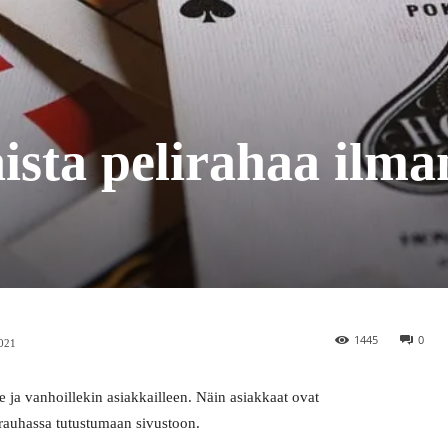
ista pelirahaa ilma
1445
0
021
le ja vanhoillekin asiakkailleen. Näin asiakkaat ovat
rauhassa tutustumaan sivustoon.