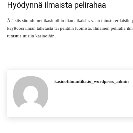
Hyödynnä ilmaista pelirahaa
Älä siis sitoudu nettikasinoihin liian aikaisin, vaan tutustu erilaisii
käyttöösi ilman talletusta tai pelitilin luomista. Ilmainen peliraha il
tutustua uusiin kasinoihin.
kasinotilmantilia.io_wordpress_admin