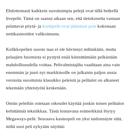
Ehdottomasti kaikkein suosituimpia pelejä ovat tällä hetkellä
livepelit. Tämä on saanut aikaan sen, että tietokonetta vastaan
pelattavat pöytä- ja
korttipelit ovat jäämässä pois
kokonaan
nettikasinoiden valikoimasta.
Kolikkopelien suosio taas ei ole hävinnyt mihinkään, mutta
pelaajien huomiota ei pystytä enää kiinnittämään pelkästään
mahdollisuudella voittaa. Pelivalmistajilta vaaditaan aina vain
enemmän ja juuri nyt markkinoille on julkaistu paljon uusia
versioita suosituista klassikko peleistä ja pelitalot on alkaneet
tekemään yhteistyötä keskenään.
Omiin peleihin ostetaan oikeudet käyttää jonkin toisen pelitalon
kehittämää tekniikkaa. Tästä loistavana esimerkkinä löytyy
Megaways-pelit. Seuraava kasinopeli on yksi taidonnäyte siitä,
miltä uusi peli nykyään näyttää: