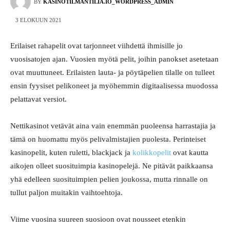
BY
KASINOTILMANTILIA.IO_WORDPRESS_ADMIN
3 ELOKUUN 2021
Erilaiset rahapelit ovat tarjonneet viihdettä ihmisille jo
vuosisatojen ajan. Vuosien myötä pelit, joihin panokset asetetaan
ovat muuttuneet. Erilaisten lauta- ja pöytäpelien tilalle on tulleet
ensin fyysiset pelikoneet ja myöhemmin digitaalisessa muodossa
pelattavat versiot.
Nettikasinot vetävät aina vain enemmän puoleensa harrastajia ja
tämä on huomattu myös pelivalmistajien puolesta. Perinteiset
kasinopelit, kuten ruletti, blackjack ja
kolikkopelit
ovat kautta
aikojen olleet suosituimpia kasinopelejä. Ne pitävät paikkaansa
yhä edelleen suosituimpien pelien joukossa, mutta rinnalle on
tullut paljon muitakin vaihtoehtoja.
Viime vuosina suureen suosioon ovat nousseet etenkin