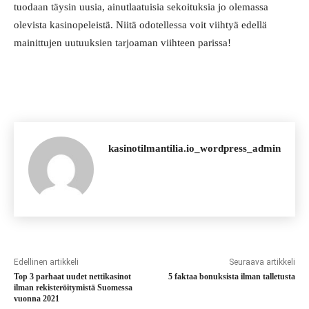
tuodaan täysin uusia, ainutlaatuisia sekoituksia jo olemassa
olevista kasinopeleistä. Niitä odotellessa voit viihtyä edellä
mainittujen uutuuksien tarjoaman viihteen parissa!
kasinotilmantilia.io_wordpress_admin
Edellinen artikkeli
Seuraava artikkeli
Top 3 parhaat uudet nettikasinot
5 faktaa bonuksista ilman talletusta
ilman rekisteröitymistä Suomessa
vuonna 2021