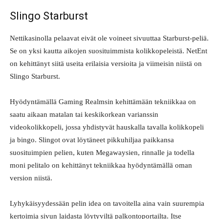
Slingo Starburst
Nettikasinolla pelaavat eivät ole voineet sivuuttaa Starburst-peliä.
Se on yksi kautta aikojen suosituimmista kolikkopeleistä. NetEnt
on kehittänyt siitä useita erilaisia versioita ja viimeisin niistä on
Slingo Starburst.
Hyödyntämällä Gaming Realmsin kehittämään tekniikkaa on
saatu aikaan matalan tai keskikorkean varianssin
videokolikkopeli, jossa yhdistyvät hauskalla tavalla kolikkopeli
ja bingo. Slingot ovat löytäneet pikkuhiljaa paikkansa
suosituimpien pelien, kuten Megawaysien, rinnalle ja todella
moni pelitalo on kehittänyt tekniikkaa hyödyntämällä oman
version niistä.
Lyhykäisyydessään pelin idea on tavoitella aina vain suurempia
kertoimia sivun laidasta löytyviltä palkontoportailta. Itse