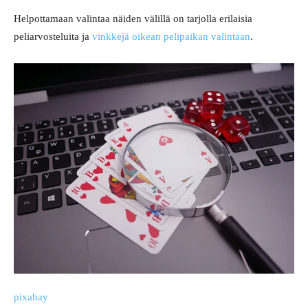
Helpottamaan valintaa näiden välillä on tarjolla erilaisia
peliarvosteluita ja
vinkkejä oikean pelipaikan valintaan
.
pixabay