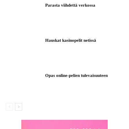
Parasta viihdettä verkossa
Hauskat kasinopelit netissä
Opas online-pelien tulevaisuuteen